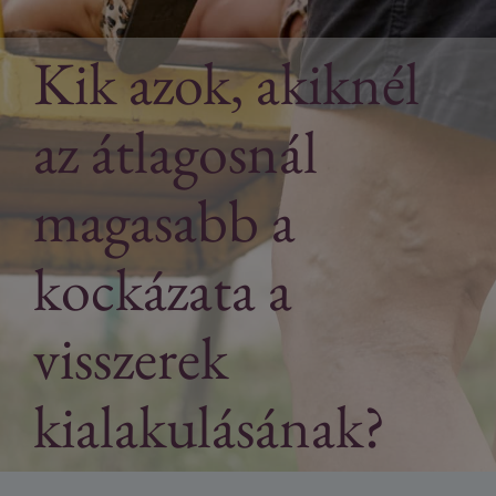
Kik azok, akiknél
az átlagosnál
magasabb a
kockázata a
visszerek
kialakulásának?