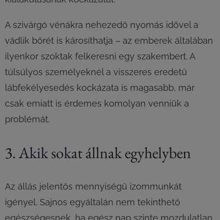
A szivárgó vénákra nehezedő nyomás idővel a
vádlik bőrét is károsíthatja – az emberek általában
ilyenkor szoktak felkeresni egy szakembert. A
túlsúlyos személyeknél a visszeres eredetű
lábfekélyesedés kockázata is magasabb, már
csak emiatt is érdemes komolyan venniük a
problémát.
3. Akik sokat állnak egyhelyben
Az állás jelentős mennyiségű izommunkát
igényel. Sajnos egyáltalán nem tekinthető
egészségesnek, ha egész nap szinte mozdulatlan