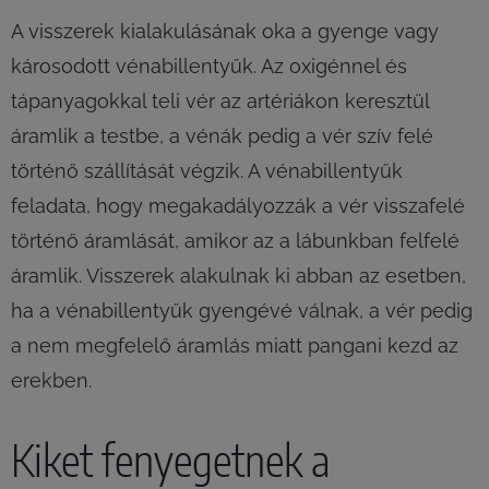
A visszerek kialakulásának oka a gyenge vagy
károsodott vénabillentyűk. Az oxigénnel és
tápanyagokkal teli vér az artériákon keresztül
áramlik a testbe, a vénák pedig a vér szív felé
történő szállítását végzik. A vénabillentyűk
feladata, hogy megakadályozzák a vér visszafelé
történő áramlását, amikor az a lábunkban felfelé
áramlik. Visszerek alakulnak ki abban az esetben,
ha a vénabillentyűk gyengévé válnak, a vér pedig
a nem megfelelő áramlás miatt pangani kezd az
erekben.
Kiket fenyegetnek a