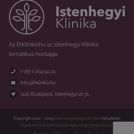
Az Érklinika.hu az Istenhegyi Klinika
tematikus honlapja.
(+36) 1 224 54 24
info@ihklinika.hu
1125 Budapest, Istenhegyi út 31.
Copyright 2012 – 2025 |
Istenhegyi Magánklinika
| Készítette:
DigiScience
|
Adatkezelési tájékoztató
|
Impresszum