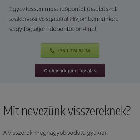
Egyeztessen most időpontot érsebészet
szakorvosi vizsgálatra! Hívjon bennünket,
vagy foglaljon időpontot on-line!
+36 1 224 54 24
On-line időpont foglalás
Mit nevezünk visszereknek?
A visszerek megnagyobbodott, gyakran