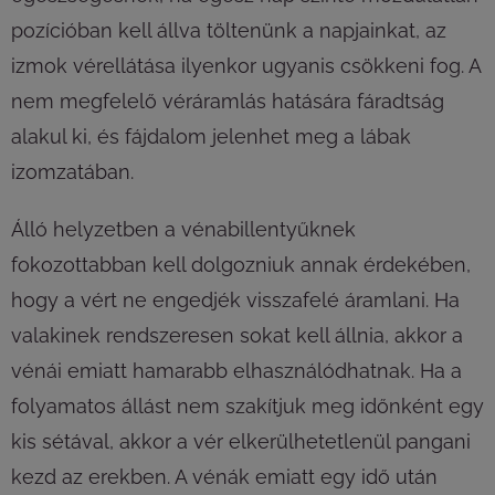
pozícióban kell állva töltenünk a napjainkat, az
izmok vérellátása ilyenkor ugyanis csökkeni fog. A
nem megfelelő véráramlás hatására fáradtság
alakul ki, és fájdalom jelenhet meg a lábak
izomzatában.
Álló helyzetben a vénabillentyűknek
fokozottabban kell dolgozniuk annak érdekében,
hogy a vért ne engedjék visszafelé áramlani. Ha
valakinek rendszeresen sokat kell állnia, akkor a
vénái emiatt hamarabb elhasználódhatnak. Ha a
folyamatos állást nem szakítjuk meg időnként egy
kis sétával, akkor a vér elkerülhetetlenül pangani
kezd az erekben. A vénák emiatt egy idő után