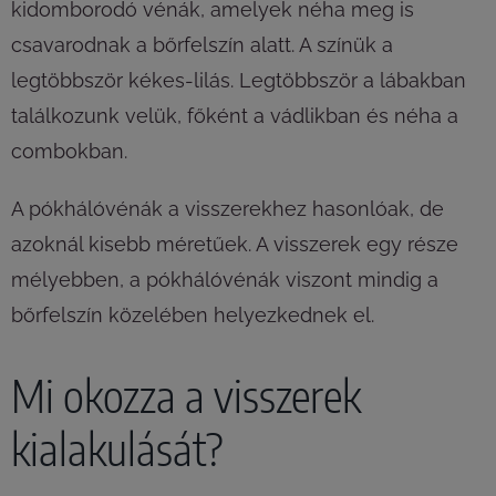
kidomborodó vénák, amelyek néha meg is
csavarodnak a bőrfelszín alatt. A színük a
legtöbbször kékes-lilás. Legtöbbször a lábakban
találkozunk velük, főként a vádlikban és néha a
combokban.
A pókhálóvénák a visszerekhez hasonlóak, de
azoknál kisebb méretűek. A visszerek egy része
mélyebben, a pókhálóvénák viszont mindig a
bőrfelszín közelében helyezkednek el.
Mi okozza a visszerek
kialakulását?