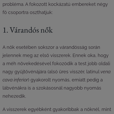
probléma. A fokozott kockázatú embereket négy
fő csoportra oszthatjuk:
1. Várandós nők
A nők esetében sokszor a várandósság során
jelennek meg az első visszerek. Ennek oka, hogy
a méh növekedésével fokozódik a test jobb oldali
nagy gyűjtővénájára (alsó üres visszér, latinul
vena
cava inferior
) gyakorolt nyomás, emiatt pedig a
lábvénákra is a szokásosnál nagyobb nyomás
nehezedik.
A visszerek egyébként gyakoribbak a nőknél, mint