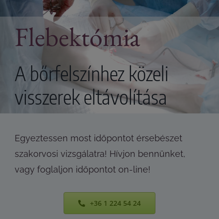
Flebektómia
A bőrfelszínhez közeli
visszerek eltávolítása
Egyeztessen most időpontot érsebészet
szakorvosi vizsgálatra! Hívjon bennünket,
vagy foglaljon időpontot on-line!
+36 1 224 54 24