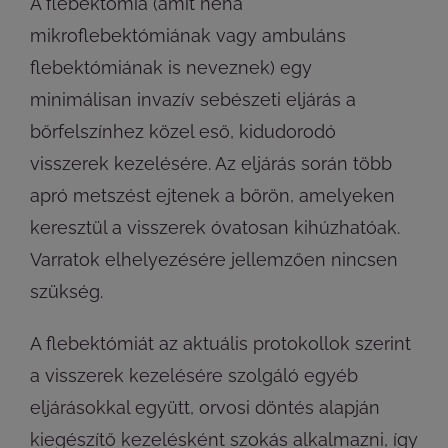
A flebektómia (amit néha
mikroflebektómiának vagy ambuláns
flebektómiának is neveznek) egy
minimálisan invazív sebészeti eljárás a
bőrfelszínhez közel eső, kidudorodó
visszerek kezelésére. Az eljárás során több
apró metszést ejtenek a bőrön, amelyeken
keresztül a visszerek óvatosan kihúzhatóak.
Varratok elhelyezésére jellemzően nincsen
szükség.
A flebektómiát az aktuális protokollok szerint
a visszerek kezelésére szolgáló egyéb
eljárásokkal együtt, orvosi döntés alapján
kiegészítő kezelésként szokás alkalmazni, így