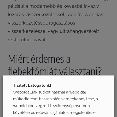
például a modernebb és kevésbé invazív
lézeres visszérkezeléssel, rádiófrekvenciás
visszérkezeléssel, ragasztásos
visszérkezeléssel vagy ultrahangvezérelt
szkleroterápiával.
Miért érdemes a
flebektómiát választani?
Tisztelt Látogatónk!
A flebektómia előnyei
Weboldalunk sütiket használ a weboldal
működtetése, használatának megkönnyítése, a
weboldalon végzett tevékenység nyomon
Az alábbiak miatt lehet előnyös ez az eljárás:
követése és releváns ajánlatok megjelenítése