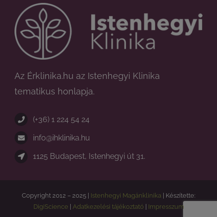
Az Érklinika.hu az Istenhegyi Klinika
tematikus honlapja.
(+36) 1 224 54 24
info@ihklinika.hu
1125 Budapest, Istenhegyi út 31.
Copyright 2012 – 2025 |
Istenhegyi Magánklinika
| Készítette:
DigiScience
|
Adatkezelési tájékoztató
|
Impresszum