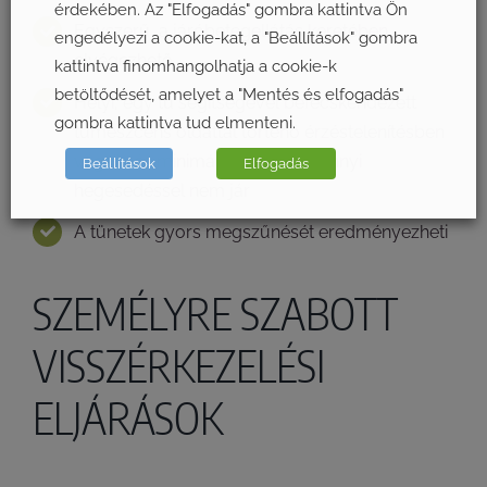
érdekében. Az "Elfogadás" gombra kattintva Ön
Egyszerű, a járóbetegellátás keretében
engedélyezi a cookie-kat, a "Beállítások" gombra
elvégezhető
kattintva finomhangolhatja a cookie-k
betöltődését, amelyet a "Mentés és elfogadás"
Helyi, egy tű segítségével befecskendezett
gombra kattintva tud elmenteni.
tumeszcens oldattal történő érzéstelenítésben
végzik, és minimális, vagy semennyi
Beállítások
Elfogadás
hegesedéssel nem jár
A tünetek gyors megszűnését eredményezheti
SZEMÉLYRE SZABOTT
VISSZÉRKEZELÉSI
ELJÁRÁSOK