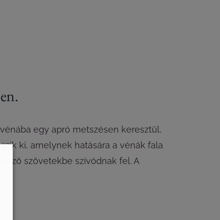
ően.
tt vénába egy apró metszésen keresztül,
szik ki, amelynek hatására a vénák fala
nyező szövetekbe szívódnak fel. A