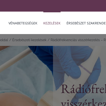
VÉNABETEGSÉGEK
KEZELÉSEK
ÉRSEBÉSZET SZAKRENDE
oldal
Érsebészeti kezelések
Rádiófrekvenciás visszérkezelés – 
Rádiófre
visszérke