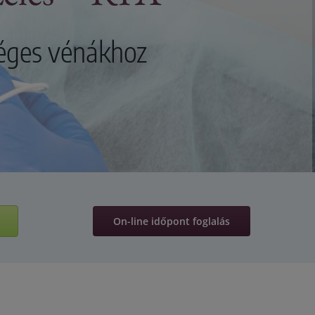
séges vénákhoz
On-line időpont foglalás