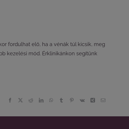
or fordulhat elő, ha a vénák túl kicsik, meg
bb kezelési mód. Érklinikánkon segítünk