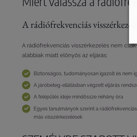
Miért válassza a rádiófre
A rádiófrekvenciás visszérkezelé
A rádiófrekvenciás visszérkezelés nem csak 
alábbiak miatt előnyös az eljárás:
Biztonságos, tudományosan igazolt és nem ig
A járóbeteg-ellátásban végzett eljárás rendsz
A felépülés ideje mindössze néhány óra
Egyes tanulmányok szerint a rádiófrekvenciás
más visszérkezelések