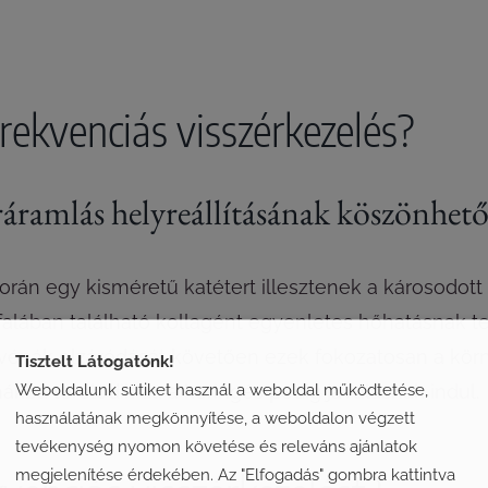
ekvenciás visszérkezelés?
éráramlás helyreállításának köszönhet
 során egy kisméretű katétert illesztenek a károsodo
falában található kollagént egyenletes hőhatásnak te
A vénák elzáródását követően ezek fokozatosan a kör
Tisztelt Látogatónk!
Weboldalunk sütiket használ a weboldal működtetése,
ba terelődik át, a keringés pedig javulásnak indul.
használatának megkönnyítése, a weboldalon végzett
tevékenység nyomon követése és releváns ajánlatok
megjelenítése érdekében. Az "Elfogadás" gombra kattintva