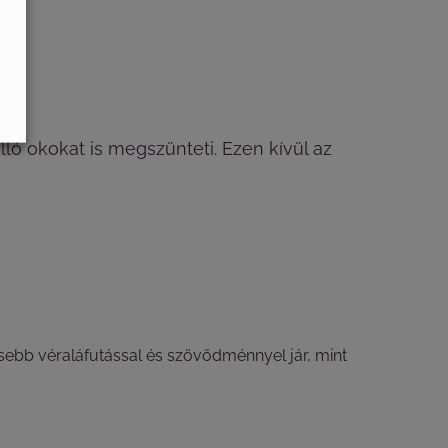
ló okokat is megszünteti. Ezen kívül az
sebb véraláfutással és szövődménnyel jár, mint