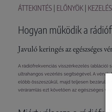
ÁTTEKINTÉS
|
ELŐNYÖK
|
KEZELÉS
Hogyan működik a rádiófr
Javuló keringés az egészséges v
A rádiófrekvenciás visszérkezelés (abláció)
ultrahangos vezérlés segítségével. A vénák 
előbb összeszűkül, majd teljesen bezárul. 
véráramlás ezt követően az egészséges vénák