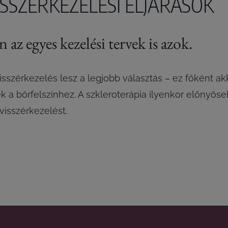
SSZÉRKEZELÉSI ELJÁRÁSOK
az egyes kezelési tervek is azok.
sszérkezelés lesz a legjobb választás – ez főként akk
a bőrfelszínhez. A szkleroterápia ilyenkor előnyöse
visszérkezelést.