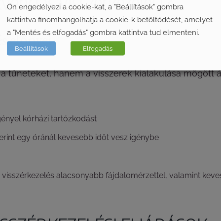
kvenciás visszérkezelést?
Ön engedélyezi a cookie-kat, a "Beállítások" gombra
kattintva finomhangolhatja a cookie-k betöltődését, amelyet
a "Mentés és elfogadás" gombra kattintva tud elmenteni.
s előnyei
Beállítások
Elfogadás
a tüneteket, hanem a visszerek kialakulása mögött ál
ényel kórházi tartózkodást
erint egy óránál kevesebb időt vesz igénybe
 visszérkezelés alacsonyabb fájdalomérzettel, valamint keve