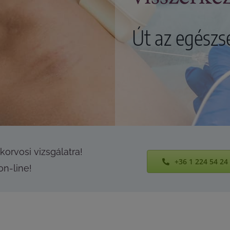
Út az egész
orvosi vizsgálatra!
+36 1 224 54 24
on-line!