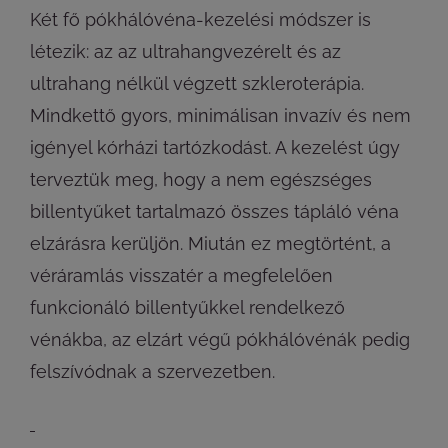
Két fő pókhálóvéna-kezelési módszer is
létezik: az az ultrahangvezérelt és az
ultrahang nélkül végzett szkleroterápia.
Mindkettő gyors, minimálisan invazív és nem
igényel kórházi tartózkodást. A kezelést úgy
terveztük meg, hogy a nem egészséges
billentyűket tartalmazó összes tápláló véna
elzárásra kerüljön. Miután ez megtörtént, a
véráramlás visszatér a megfelelően
funkcionáló billentyűkkel rendelkező
vénákba, az elzárt végű pókhálóvénák pedig
felszívódnak a szervezetben.