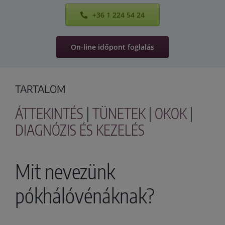
+36 1 224 54 24
On-line időpont foglalás
TARTALOM
ÁTTEKINTÉS
|
TÜNETEK
|
OKOK
|
DIAGNÓZIS ÉS KEZELÉS
Mit nevezünk
pókhálóvénáknak?