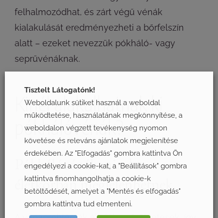
felhalmozódhat, és zárt végű vénák
kialakulását eredményezheti a bőrfelszín
alatt – ezeket nevezzük pókháló- vagy
seprűvénáknak.
Tisztelt Látogatónk!
Kinél alakulhatnak ki
Weboldalunk sütiket használ a weboldal
működtetése, használatának megkönnyítése, a
pókhálóvénák?
weboldalon végzett tevékenység nyomon
követése és releváns ajánlatok megjelenítése
érdekében. Az "Elfogadás" gombra kattintva Ön
Pókhálóvénák minden
engedélyezi a cookie-kat, a "Beállítások" gombra
életkorban megjelenhetnek.
kattintva finomhangolhatja a cookie-k
betöltődését, amelyet a "Mentés és elfogadás"
gombra kattintva tud elmenteni.
A vénaproblémák általában örökletesek, így