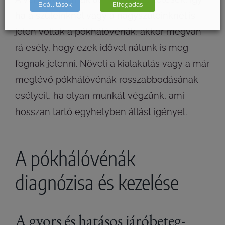
Beállítások
Elfogadás
ha a szüleinknél vagy a nagyszüleinknél is
jelen voltak a pókhálóvénák, akkor megvan
rá esély, hogy ezek idővel nálunk is meg
fognak jelenni. Növeli a kialakulás vagy a már
meglévő pókhálóvénák rosszabbodásának
esélyeit, ha olyan munkát végzünk, ami
hosszan tartó egyhelyben állást igényel.
A pókhálóvénák
diagnózisa és kezelése
A gyors és hatásos járóbeteg-