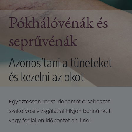
Pókhálóvénák és
seprűvénák
Azonosítani a tüneteket
és kezelni az okot
Egyeztessen most időpontot érsebészet
szakorvosi vizsgálatra! Hívjon bennünket,
vagy foglaljon időpontot on-line!