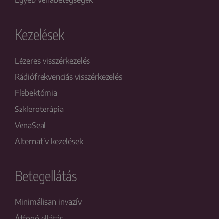
Egyéb vénabetegségek
Kezelések
Lézeres visszérkezelés
Rádiófrekvenciás visszérkezelés
Flebektómia
Szkleroterápia
VenaSeal
Alternatív kezelések
Betegellátás
Minimálisan invazív
Átfogó ellátás