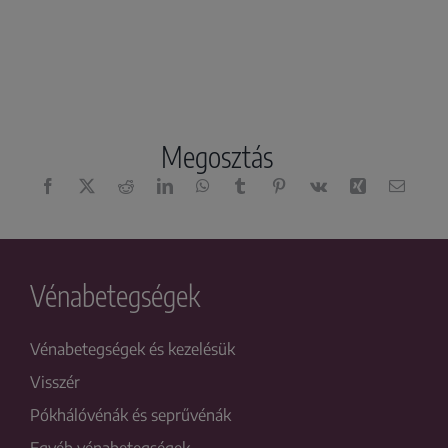
Megosztás
Vénabetegségek
Vénabetegségek és kezelésük
Visszér
Pókhálóvénák és seprűvénák