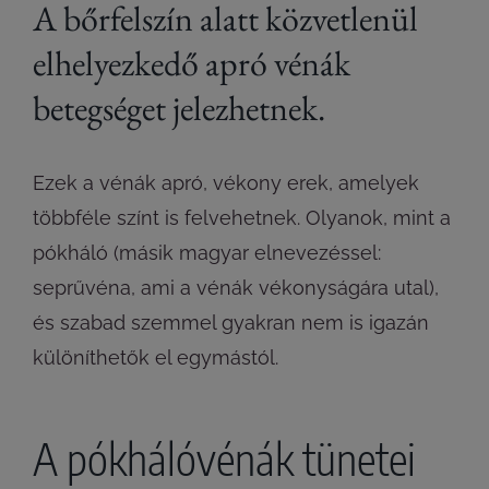
A bőrfelszín alatt közvetlenül
elhelyezkedő apró vénák
betegséget jelezhetnek.
Ezek a vénák apró, vékony erek, amelyek
többféle színt is felvehetnek. Olyanok, mint a
pókháló (másik magyar elnevezéssel:
seprűvéna, ami a vénák vékonyságára utal),
és szabad szemmel gyakran nem is igazán
különíthetők el egymástól.
A pókhálóvénák tünetei